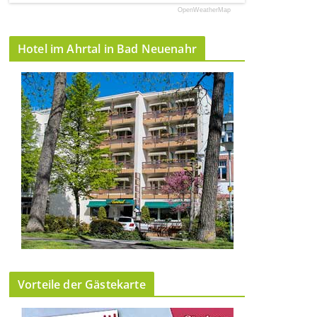
OpenWeatherMap
Hotel im Ahrtal in Bad Neuenahr
Vorteile der Gästekarte