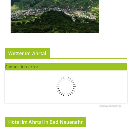
Wetter im Ahrtal
Connection error
OpenWeatherMap
Hotel im Ahrtal in Bad Neuenahr