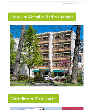
OpenWeatherMap
Hotel im Ahrtal in Bad Neuenahr
Vorteile der Gästekarte