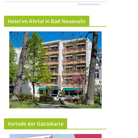
OpenWeatherMap
Hotel im Ahrtal in Bad Neuenahr
Vorteile der Gästekarte