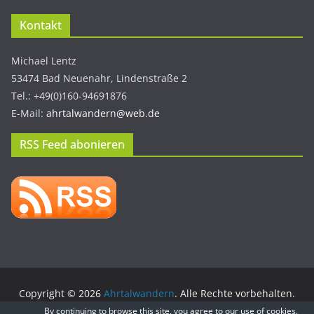
Kontakt
Michael Lentz
53474 Bad Neuenahr, Lindenstraße 2
Tel.: +49(0)160-94691876
E-Mail:
ahrtalwandern@web.de
RSS Feed abonieren
Copyright © 2026
Ahrtalwandern
. Alle Rechte vorbehalten.
Theme:
ColorMag
von ThemeGrill. Präsentiert von
WordPress
.
By continuing to browse this site, you agree to our
use of cookies
.