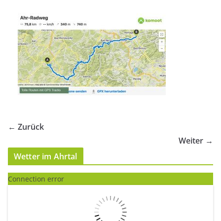
← Zurück
Weiter →
Wetter im Ahrtal
Connection error