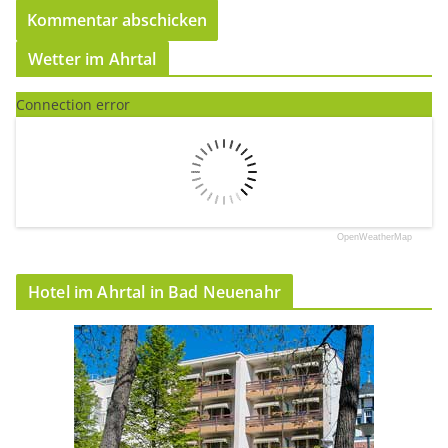
Wetter im Ahrtal
Connection error
OpenWeatherMap
Hotel im Ahrtal in Bad Neuenahr