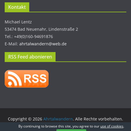
Kontakt
Michael Lentz
53474 Bad Neuenahr, Lindenstraße 2
Tel.: +49(0)160-94691876
E-Mail:
ahrtalwandern@web.de
RSS Feed abonieren
Copyright © 2026
Ahrtalwandern
. Alle Rechte vorbehalten.
Theme:
ColorMag
von ThemeGrill. Präsentiert von
WordPress
.
By continuing to browse this site, you agree to our
use of cookies
.