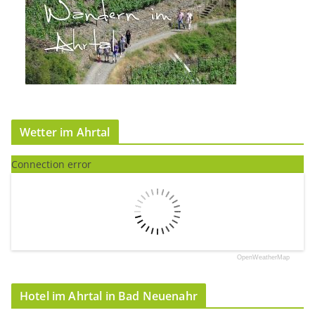
Wetter im Ahrtal
Connection error
OpenWeatherMap
Hotel im Ahrtal in Bad Neuenahr