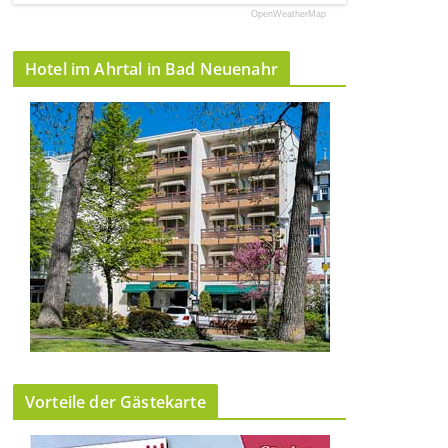
OpenWeatherMap
Hotel im Ahrtal in Bad Neuenahr
Vorteile der Gästekarte