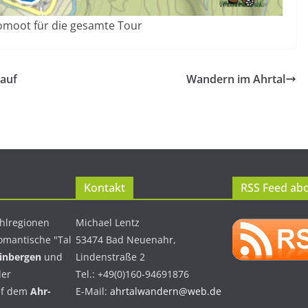
Komoot für die gesamte Tour
 auf
Wandern im Ahrtal
Kontakt
RSS Feed ab
hlregionen
Michael Lentz
omantische "Tal
53474 Bad Neuenahr,
einbergen
und
Lindenstraße 2
er
Tel.: +49(0)160-94691876
uf dem
Ahr-
E-Mail:
ahrtalwandern@web.de