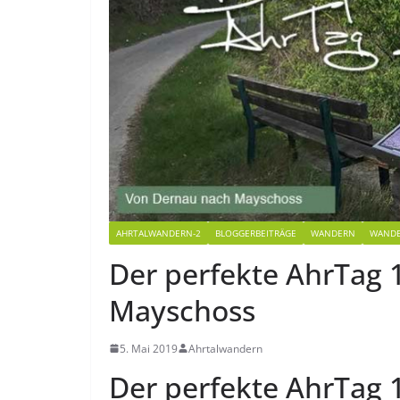
AHRTALWANDERN-2
BLOGGERBEITRÄGE
WANDERN
WAND
Der perfekte AhrTag 
Mayschoss
5. Mai 2019
Ahrtalwandern
Der perfekte AhrTag 