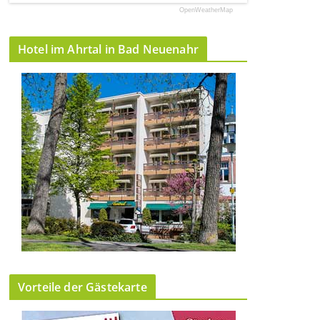
OpenWeatherMap
Hotel im Ahrtal in Bad Neuenahr
Vorteile der Gästekarte