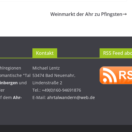
Weinmarkt der Ahr zu Pfingsten
Kontakt
RSS Feed ab
hlregionen
Michael Lentz
omantische "Tal
53474 Bad Neuenahr,
einbergen
und
Lindenstraße 2
er
Tel.: +49(0)160-94691876
uf dem
Ahr-
E-Mail:
ahrtalwandern@web.de